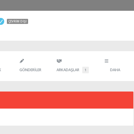
ÇEVRIM DIŞI
K
GÖNDERILER
ARKADAŞLAR
DAHA
1