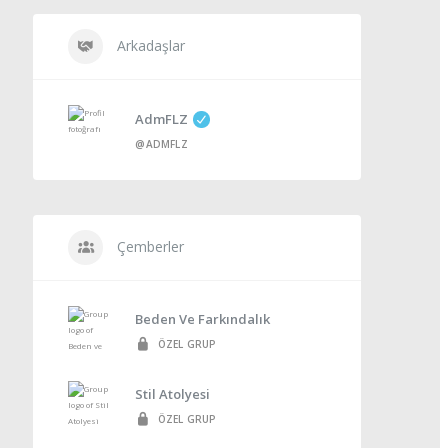
Arkadaşlar
AdmFLZ
@ADMFLZ
Çemberler
Beden Ve Farkındalık
ÖZEL GRUP
Stil Atolyesi
ÖZEL GRUP